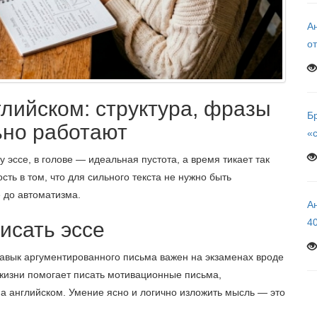
Ан
от
глийском: структура, фразы
Б
ьно работают
«
 эссе, в голове — идеальная пустота, а время тикает так
ть в том, что для сильного текста не нужно быть
 до автоматизма.
А
4
исать эссе
Навык аргументированного письма важен на экзаменах вроде
й жизни помогает писать мотивационные письма,
а английском. Умение ясно и логично изложить мысль — это