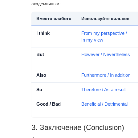
академичным:
Вместо слабого
Используйте сильное
I think
From my perspective /
In my view
But
However / Nevertheless
Also
Furthermore / In addition
So
Therefore / As a result
Good / Bad
Beneficial / Detrimental
3. Заключение (Conclusion)