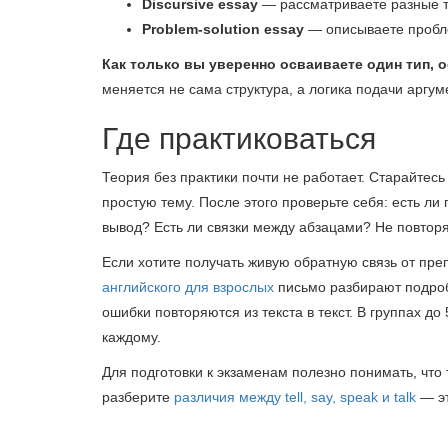
Discursive essay
— рассматриваете разные т
Problem-solution essay
— описываете пробл
Как только вы уверенно осваиваете один тип, 
меняется не сама структура, а логика подачи аргум
Где практиковаться
Теория без практики почти не работает. Старайтесь
простую тему. После этого проверьте себя: есть ли
вывод? Есть ли связки между абзацами? Не повторя
Если хотите получать живую обратную связь от пр
английского для взрослых
письмо разбирают подробн
ошибки повторяются из текста в текст. В группах д
каждому.
Для подготовки к экзаменам полезно понимать, что
разберите
различия между tell, say, speak и talk
— эт