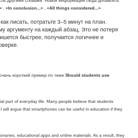
ысль другими словами. Новой информации сюда добавлять
.»
,
«In conclusion...»
,
«All things considered...»
как писать, потратьте 3–5 минут на план.
у аргументу на каждый абзац. Это не потеря
пишется быстрее, получается логичнее и
оверке.
т очень короткий пример по теме
Should students use
l part of everyday life. Many people believe that students
 I will argue that smartphones can be useful in education if they
ionaries, educational apps and online materials. As a result, they