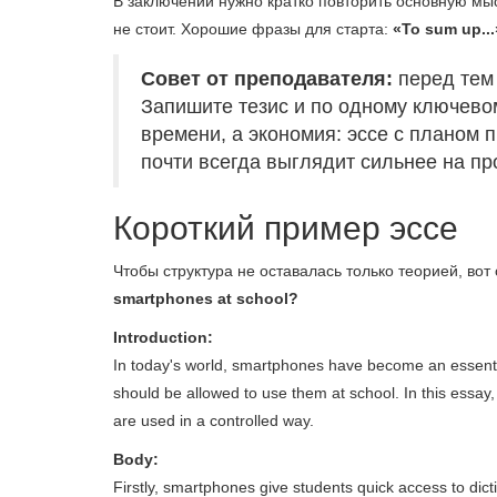
В заключении нужно кратко повторить основную м
не стоит. Хорошие фразы для старта:
«To sum up..
Совет от преподавателя:
перед тем 
Запишите тезис и по одному ключевом
времени, а экономия: эссе с планом 
почти всегда выглядит сильнее на пр
Короткий пример эссе
Чтобы структура не оставалась только теорией, во
smartphones at school?
Introduction:
In today's world, smartphones have become an essentia
should be allowed to use them at school. In this essay,
are used in a controlled way.
Body:
Firstly, smartphones give students quick access to dict