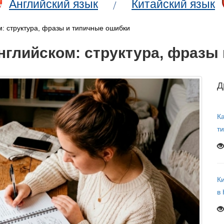
Английский язык
Китайский язык
м: структура, фразы и типичные ошибки
английском: структура, фразы
Д
Ка
т
К
в 