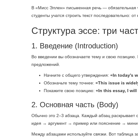
В «Мисс Эллен» письменная речь — обязательная ч
студенты учатся строить текст последовательно: о
Структура эссе: три час
1. Введение (Introduction)
Во введении вы обозначаете тему и свою позицию.
предложений.
Начните с общего утверждения:
«In today's w
Обозначьте тему точнее:
«This issue is wide
Покажите свою позицию:
«In this essay, I will
2. Основная часть (Body)
Обычно это 2–3 абзаца. Каждый абзац раскрывает о
идея → аргумент → пример или пояснение → мини
Между абзацами используйте связки. Вот таблица з