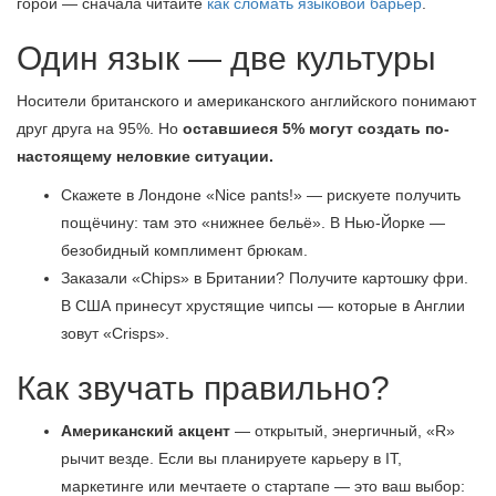
горой — сначала читайте
как сломать языковой барьер
.
Один язык — две культуры
Носители британского и американского английского понимают
друг друга на 95%. Но
оставшиеся 5% могут создать по-
настоящему неловкие ситуации.
Скажете в Лондоне «Nice pants!» — рискуете получить
пощёчину: там это «нижнее бельё». В Нью-Йорке —
безобидный комплимент брюкам.
Заказали «Chips» в Британии? Получите картошку фри.
В США принесут хрустящие чипсы — которые в Англии
зовут «Crisps».
Как звучать правильно?
Американский акцент
— открытый, энергичный, «R»
рычит везде. Если вы планируете карьеру в IT,
маркетинге или мечтаете о стартапе — это ваш выбор: