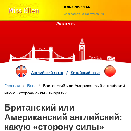
8 962 285 11 66
Откры
Записаться на консультацию
Учебный центр иностранных языков «Мисс
меню
Эллен»
Английский язык
Китайский язык
Главная
/
Блог
/
Британский или Американский английский:
какую «сторону силы» выбрать?
Британский или
Американский английский:
какую «сторону силы»