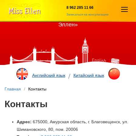
8 962 285 11 66
Откры
Записаться на консультацию
Учебный центр иностранных языков «Мисс
меню
Эллен»
Английский язык
Китайский язык
Главная
/
Контакты
Контакты
Адрес:
675000, Амурская область, г. Благовещенск, ул.
Шимановского, 80, пом. 20006