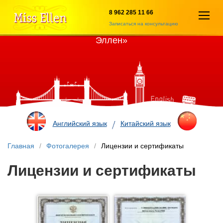
8 962 285 11 66
Откры
Записаться на консультацию
Учебный центр иностранных языков «Мисс
меню
Эллен»
Английский язык
Китайский язык
Главная
/
Фотогалерея
/
Лицензии и сертификаты
Лицензии и сертификаты